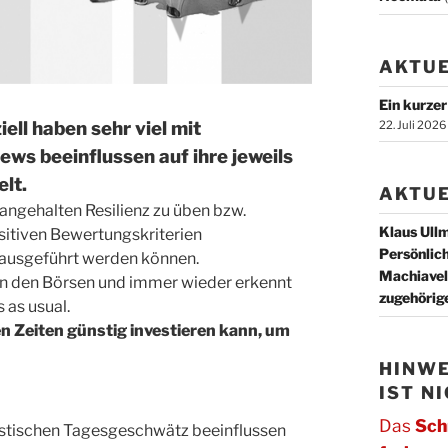
AKTUE
Ein kurze
ell haben sehr viel mit
22. Juli 2026
ews beeinflussen auf ihre jeweils
lt.
AKTU
 angehalten Resilienz zu üben bzw.
Klaus Ull
ositiven Bewertungskriterien
Persönlich
n ausgeführt werden können.
Machiavell
n den Börsen und immer wieder erkennt
zugehöri
as usu­al.
en Zeiten günstig investieren kann, um
HINWE
IST N
Das
Sch
listischen Tagesgeschwätz beeinflussen