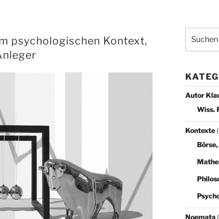
Suchen
im psychologischen Kontext,
nach:
Anleger
KATEG
Autor Kla
Wiss. 
Kontexte
(
Börse,
Mathe
Philos
Psycho
Noemata
(