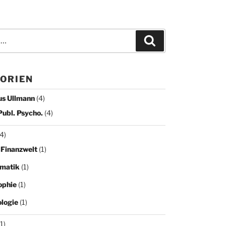
Suchen
ORIEN
us Ullmann
(4)
Publ. Psycho.
(4)
4)
 Finanzwelt
(1)
matik
(1)
ophie
(1)
logie
(1)
1)