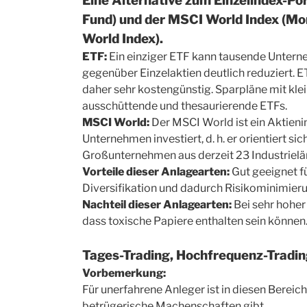
Eine Alternative zum Einzelindex-Po
Fund) und der MSCI World Index (Mor
World Index).
ETF:
Ein einziger ETF kann tausende Untern
gegenüber Einzelaktien deutlich reduziert.
daher sehr kostengünstig. Sparpläne mit klei
ausschüttende und thesaurierende ETFs.
MSCI World:
Der MSCI World ist ein Aktienin
Unternehmen investiert, d. h. er orientiert s
Großunternehmen aus derzeit 23 Industrielä
Vorteile dieser Anlagearten:
Gut geeignet f
Diversifikation und dadurch Risikominimier
Nachteil dieser Anlagearten:
Bei sehr hoher 
dass toxische Papiere enthalten sein können
Tages-Trading, Hochfrequenz-Trading
Vorbemerkung:
Für unerfahrene Anleger ist in diesen Bereich
betrügerische Machenschaften gibt.