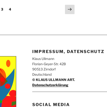
Nächste
te
Seite
3
Seite
4
Seite
IMPRESSUM, DATENSCHUTZ
Klaus Ullmann
Florian-Geyer-Str. 42B
90513 Zirndorf
Deutschland
© KLAUS ULLMANN ART.
Datenschutzerklärung
SOCIAL MEDIA